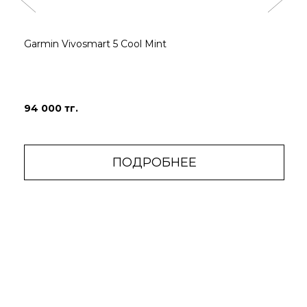
ОТСЛЕЖИВАНИЕ
АНАЛИЗ
СТРЕССА
ДЫХАНИЯ
Garmin Vivosmart 5 Cool Mint
Узнайте, был ли у вас
Когда вы хотите
спокойный,
расслабиться или
уравновешенный или
сосредоточиться, вы
94 000 тг.
напряженный день .
можете начать
Напоминания о
работу с дыханием, и
расслаблении
эти часы будут
предложат вам
отслеживать ваш
ПОДРОБНЕЕ
сделать короткое
стресс и дыхание,
дыхательное
чтобы помочь вам
упражнение, когда
лучше понять, как вы
вы чувствуете
дышите.
стресс.