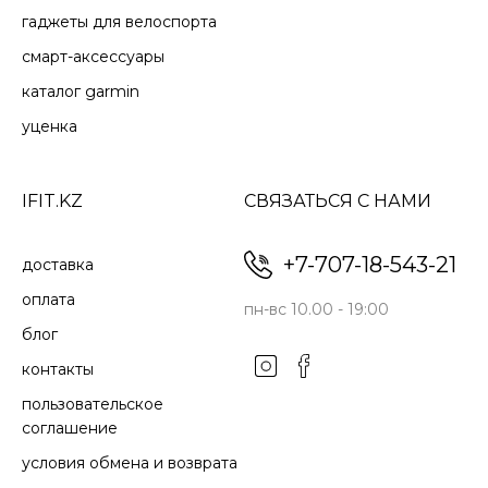
гаджеты для велоспорта
которая
настраивается в
смарт-аксессуары
зависимости от того,
каталог garmin
сколько пота вы
теряете во время
уценка
занятий.
IFIT.KZ
СВЯЗАТЬСЯ С НАМИ
+7-707-18-543-21
доставка
оплата
пн-вс 10.00 - 19:00
блог
контакты
пользовательское
соглашение
ОТСЛЕЖИВАНИЕ
ФИТНЕС
условия обмена и возврата
ЖЕНСКОГО
ВОЗРАСТ