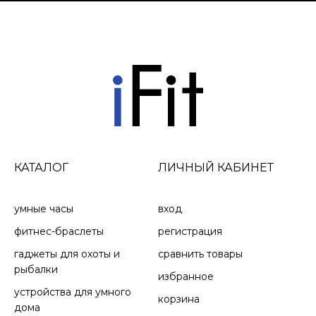
ОТСЛЕЖИВАНИЕ
ОТСЛЕЖИВАНИЕ
ГИДРАТАЦИИ
ДЫХАНИЯ
КАТАЛОГ
ЛИЧНЫЙ КАБИНЕТ
Запишите свое
Посмотрите, как вы
ежедневное
дышите в течение
потребление
дня, во время сна, во
умные часы
вход
жидкости в качестве
время дыхательных
фитнес-браслеты
регистрация
напоминания, чтобы
упражнений и
избежать
занятий йогой.
гаджеты для охоты и
сравнить товары
обезвоживания. У
рыбалки
избранное
вас даже может быть
устройства для умного
корзина
автоматическая цель
дома
по гидратации,