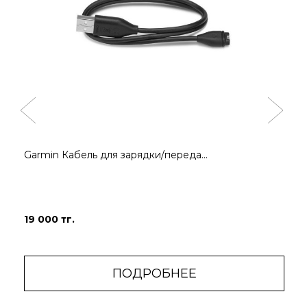
Garmin Кабель для зарядки/переда...
ИМПУЛЬСНЫЙ
ОЦЕНКА И
ДАТЧИК OX
РАСШИРЕННЫЙ
МОНИТОРИНГ
19 000 тг.
Используйте датчик
СНА
Pulse Ox для
выборочной
Получите оценку
проверки насыщения
ПОДРОБНЕЕ
качества своего сна
крови кислородом в
и советы о том, как
любой момент дня
улучшить его