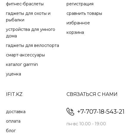
фитнес-браслеты
регистрация
гаджеты для охоты и
сравнить товары
рыбалки
избранное
устройства для умного
корзина
дома
гаджеты для велоспорта
«Мониторинг
«Частота пульса
смарт-аксессуары
сна»
на запястьях»
каталог garmin
Получите полное
Часы постоянно
уценка
представление о
измеряют вашу
том, как вы спите, с
частоту сердечных
разбивкой по
сокращений и
IFIT.KZ
СВЯЗАТЬСЯ С НАМИ
стадиям легкого,
сообщают, если она
глубокого и
остается слишком
быстрого сна, а
высокой или
+7-707-18-543-21
доставка
также по Pulse Ox.
слишком низкой,
оплата
пока вы находитесь в
пн-вс 10.00 - 19:00
состоянии покоя. Это
блог