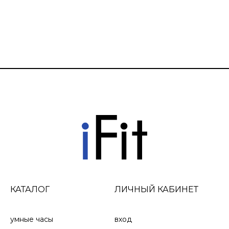
«Отслеживание
«Мониторинг
увлажнения»
частоты
дыхания»
Записывайте свое
ежедневное
Посмотрите, как вы
потребление
дышите в течение
жидкости как
дня, во время сна, во
напоминание о том,
время работы с
чтобы избежать
дыханием и занятий
обезвоживания.
йогой.
КАТАЛОГ
ЛИЧНЫЙ КАБИНЕТ
умные часы
вход