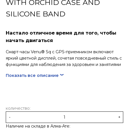
WITH ORCHID CASE AND
SILICONE BAND
Настало отличное время для того, чтобы
начать двигаться
Смарт-часы Venu® Sq с GPS-приемником включают
яркий цветной дисплей, сочетая повседневный стиль с
функциями для наблюдения за здоровьем и занятиями
спортом. Это устройство вдохновляет вас продолжать
Показать все описание ︾
движение.
Часы обеспечивают тщательное наблюдение за
параметрами здоровья и велнеса.
Бег, ходьба, велоспорт, гольфа – выбирайте из более
чем 20 предзагруженных спортивных приложений.
количество:
Пусть часы планируют тренировки для вас (йога,
-
+
силовые тренировки, кардиотренировки и даже
пилатес).
Наличие на складе в Алма-Ате: