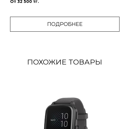
От 32 500 тг.
ПОДРОБНЕЕ
ПОХОЖИЕ ТОВАРЫ
«Мониторинг
«Женское
стресса»
здоровье»
Узнайте, какой у вас
Используйте
день: спокойный,
приложение Garmin
уравновешенный или
Connect, чтобы
напряженный.
отслеживать свой