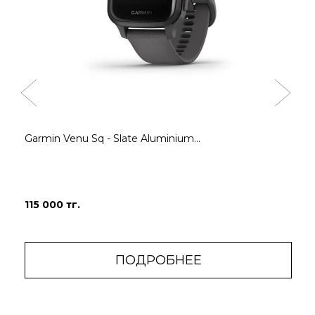
Напоминания о
менструальный цикл
расслаблении даже
или беременность.
побудят вас сделать
Регистрируйте
короткое
симптомы, получайте
дыхательное
информацию о
упражнение, когда
физических
вы чувствуете
упражнениях и
стресс.
питании и многое
другое. Даже
Garmin Venu Sq - Slate Aluminium...
просматривайте и
записывайте детали
на своем запястье
115 000 тг.
ПОДРОБНЕЕ