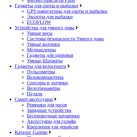
Фитнес-браслеты Fitbit
Гаджеты для охоты и рыбалки
GPS навигаторы для охоты и рыбалки
Эхолоты для рыбалки
ECOFLOW
Устройства для умного дома
Умные весы
Системы безопасности Умного дома
Умные колонки
Медиаплееры
Гаджеты для здоровья
Умные Шахматы
Гаджеты для велоспорта
Пульсометры
Велокомпьютеры
Сенсоры и датчики
Велотренажёры
Педали
Смарт-аксессуары
Ремешки для часов
Зарядные устройства
Беспроводные наушники
Аксессуары для гольфа
Крепления для девайсов
Каталог Garmin