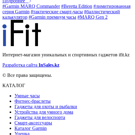
Подробнее
#Garmin MARQ Commander
#Beretta Edition
#лимитированная
серия Garmin
#тактические смарт-часы
#баллистический
калькулятор
#Garmin премиум часы
#MARQ Gen 2
Интернет-магазин уникальных и спортивных гаджетов ifit.kz
Разработка сайта
InSales.kz
© Все права защищены.
КАТАЛОГ
Умные часы
Фитнес-браслеты
Гаджеты для охоты и рыбалки
Устройства для умного дома
Гаджеты для велоспорта
Смарт-аксессуары
Каталог Garmin
Уценка