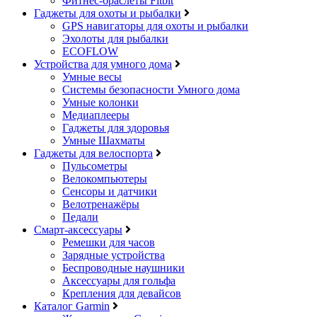
Фитнес-браслеты Fitbit
Гаджеты для охоты и рыбалки
GPS навигаторы для охоты и рыбалки
Эхолоты для рыбалки
ECOFLOW
Устройства для умного дома
Умные весы
Системы безопасности Умного дома
Умные колонки
Медиаплееры
Гаджеты для здоровья
Умные Шахматы
Гаджеты для велоспорта
Пульсометры
Велокомпьютеры
Сенсоры и датчики
Велотренажёры
Педали
Смарт-аксессуары
Ремешки для часов
Зарядные устройства
Беспроводные наушники
Аксессуары для гольфа
Крепления для девайсов
Каталог Garmin