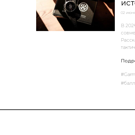
ист
02 июн
В 202
совме
Расск
такти
Подр
#Gar
#балл