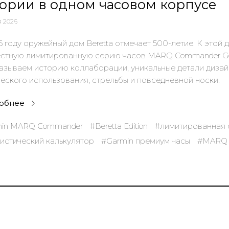
ории в одном часовом корпусе
я 2026
6 году оружейный дом Beretta отмечает 500-летие. К этой д
стную лимитированную серию часов MARQ Commander Gen
азываем историю коллаборации, уникальные детали дизай
ческого использования, стрельбы и повседневной носки.
обнее
min MARQ Commander
#Beretta Edition
#лимитированная 
истический калькулятор
#Garmin премиум часы
#MARQ 