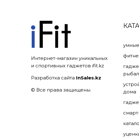
КАТ
умные
фитне
Интернет-магазин уникальных
и спортивных гаджетов ifit.kz
гадже
рыбал
Разработка сайта
InSales.kz
устро
© Все права защищены.
дома
гадже
смарт
катал
уценк