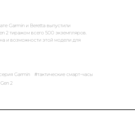
ате Garmin и Beretta выпустили
 2 тиражом всего 500 экземпляров.
на и возможности этой модели для
серия Garmin
#тактические смарт-часы
Gen 2