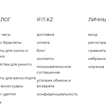
АЛОГ
IFIT.KZ
ЛИЧНЫ
 часы
доставка
вход
с-браслеты
оплата
регистр
ты для охоты и
блог
сравнить
ки
контакты
избранн
йства для умного
пользовательское
корзина
соглашение
ты для велоспорта
условия обмена и
-аксессуары
возврата
ог garmin
конфиденциальность
а