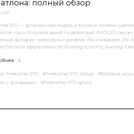
атлона: полный обзор
я 2026
unner 970 — флагманская модель в беговой линейке Garmin
летов. Часы получили яркий 1.4-дюймовый AMOLED-экран,
енный фонарик, микрофон и динамик. Рассказываем обо в
ки беговой эффективности (Running Economy, Running Toler
обнее
in Forerunner 970
#Forerunner 970 обзор
#беговые часы
in с фонариком
#Forerunner 970 купить