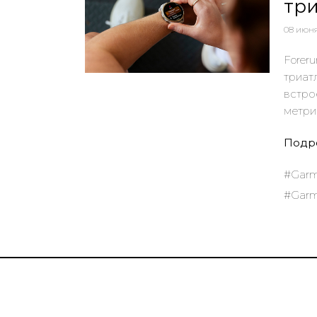
три
08 июн
Forer
триат
встро
метри
Подр
#Garm
#Garm