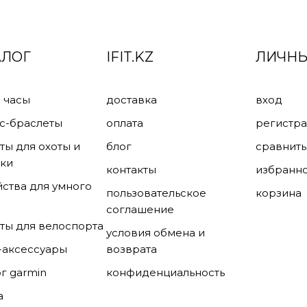
АЛОГ
IFIT.KZ
ЛИЧНЫ
 часы
доставка
вход
с-браслеты
оплата
регистр
ты для охоты и
блог
сравнить
ки
контакты
избранн
йства для умного
пользовательское
корзина
соглашение
ты для велоспорта
условия обмена и
-аксессуары
возврата
ог garmin
конфиденциальность
а