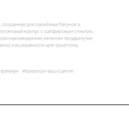
, созданная для серьёзных бегунов и
 титановый корпус с сапфировым стеклом,
сех нововведениях, включая продвинутые
ance) и возможности для триатлона.
 премиум
#триатлон часы Garmin