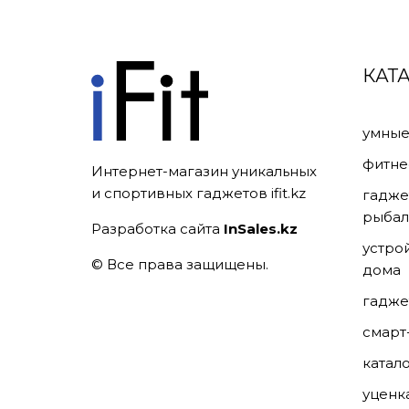
КАТ
умные
фитне
Интернет-магазин уникальных
и спортивных гаджетов ifit.kz
гадже
рыбал
Разработка сайта
InSales.kz
устро
© Все права защищены.
дома
гадже
смарт
катал
уценк