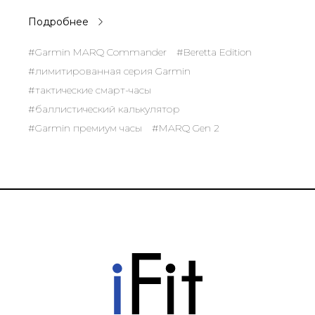
Подробнее
#Garmin MARQ Commander
#Beretta Edition
#лимитированная серия Garmin
#тактические смарт-часы
#баллистический калькулятор
#Garmin премиум часы
#MARQ Gen 2