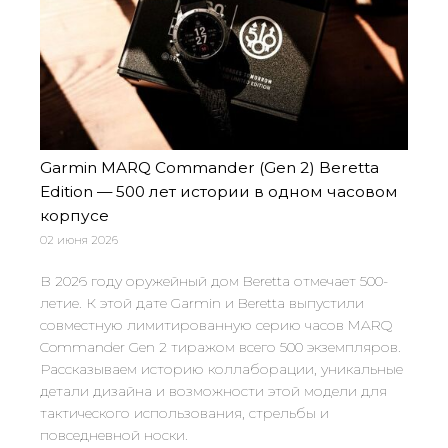
Garmin MARQ Commander (Gen 2) Beretta
Edition — 500 лет истории в одном часовом
корпусе
02 июня 2026
В 2026 году оружейный дом Beretta отмечает 500-
летие. К этой дате Garmin и Beretta выпустили
совместную лимитированную серию часов MARQ
Commander Gen 2 тиражом всего 500 экземпляров.
Рассказываем историю коллаборации, уникальные
детали дизайна и возможности этой модели для
тактического использования, стрельбы и
повседневной носки.