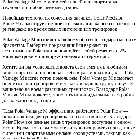
Polar Vantage M сочетает в себе новейшие спортивные
технологии и облегченный дизайн.
Новейшая технология сочетания датчиков Polar Precision
Prime™ гарантирует точное отслеживание вашего сердечного
ритма даже во время самых интенсивных тренировок.
Polar Vantage M подойдет к любому образу благодаря сменным
браслетам. Выберите понравившийся вариант из
ассортимента Polar или используйте любой ремешок с 22-
миллиметровыми подпружиненными стержнями.
Хотите ли вы усовершенствовать свои умения в любимом
виде спорта или попробовать себя в различных видах — Polar
Vantage M всегда готов помочь вам. Polar Vantage M помогает
оценить ваши тренировки и узнать, какую нагрузку получает
ваше тело во время различных тренировок. Благодаря Polar
Vantage M вы можете установить индивидуальные настройки
для каждого вида спорта.
Часы Polar Vantage M эффективно работают с Polar Flow —
онлайн-окном для тренировок, сна и активности. Благодаря
Polar Flow все данные ваших тренировок доступны в одном
месте. Кроме того, вы можете синхронизировать свои данные
с другими спортивными онлайн-сообществами, такими как
Strava и TrainingPeaks.