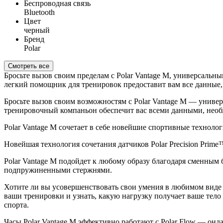
Беспроводная связь
Bluetooth
Цвет
черный
Бренд
Polar
Смотреть все
Бросьте вызов своим пределам с Polar Vantage M, универсальн
легкий помощник для тренировок предоставит вам все данные,
Бросьте вызов своим возможностям с Polar Vantage M — универ
тренировочный компаньон обеспечит вас всеми данными, необ
Polar Vantage M сочетает в себе новейшие спортивные техноло
Новейшая технология сочетания датчиков Polar Precision Prim
Polar Vantage M подойдет к любому образу благодаря сменным
подпружиненными стержнями.
Хотите ли вы усовершенствовать свои умения в любимом виде с
ваши тренировки и узнать, какую нагрузку получает ваше тело
спорта.
Часы Polar Vantage M эффективно работают с Polar Flow — онл