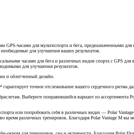
ыми GPS-часами для мультиспорта и бега, предназначенными для 
 необходимые для улучшения ваших результатов.
сальными часами для бега и различных видов спорта с GPS для в
ходимыми для улучшения результатов.
гии и облегченный дизайн.
e™ гарантирует точное отслеживание вашего сердечного ритма д
 браслетам. Выберите понравившийся вариант из ассортимента 
порта или попробовать себя в различных видах — Polar Vantage 
 во время различных тренировок. Благодаря Polar Vantage M вы
айн-окном для тренировок, сна и активности. Благодаря Polar F