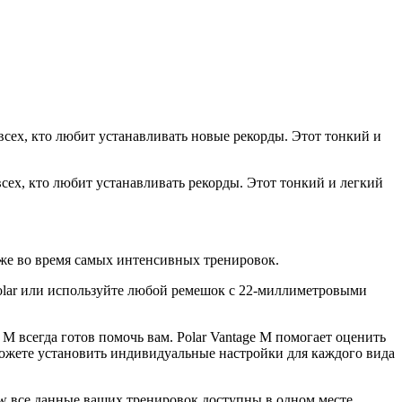
всех, кто любит устанавливать новые рекорды. Этот тонкий и
сех, кто любит устанавливать рекорды. Этот тонкий и легкий
аже во время самых интенсивных тренировок.
Polar или используйте любой ремешок с 22-миллиметровыми
M всегда готов помочь вам. Polar Vantage M помогает оценить
 можете установить индивидуальные настройки для каждого вида
low все данные ваших тренировок доступны в одном месте.