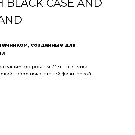
H BLACK CASE AND
BAND
иемником, созданные для
ни
а вашим здоровьем 24 часа в сутки,
окий набор показателей физической
зыки на часы для прослушивания без
пов занятий с помощью более 20
ортивных приложений с использованием
я закрытых помещений
нные тренировки отображаются прямо на