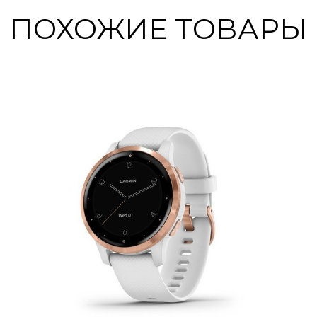
ПОХОЖИЕ ТОВАРЫ
«Мониторинг
«Мониторинг сна»
частоты дыхания»
Получите полное
представление о том,
Посмотрите, как вы
как вы спите, с
дышите в течение дня,
разбивкой по стадиям
во время сна, во время
легкого, глубокого и
работы с дыханием и
быстрого сна, а также
занятий йогой.
по Pulse Ox.