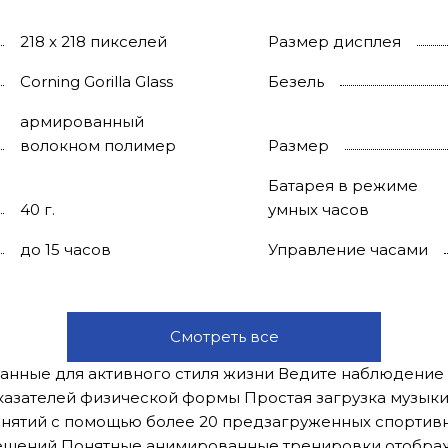
218 x 218 пикселей
Размер дисплея
Corning Gorilla Glass
Безель
армированный
волокном полимер
Размер
Батарея в режиме
40 г.
умных часов
до 15 часов
Управление часами
Смотреть все
анные для активного стиля жизни Ведите наблюдение з
азателей физической формы Простая загрузка музыки
занятий с помощью более 20 предзагруженных спорти
ещений Понятные анимированные тренировки отображ