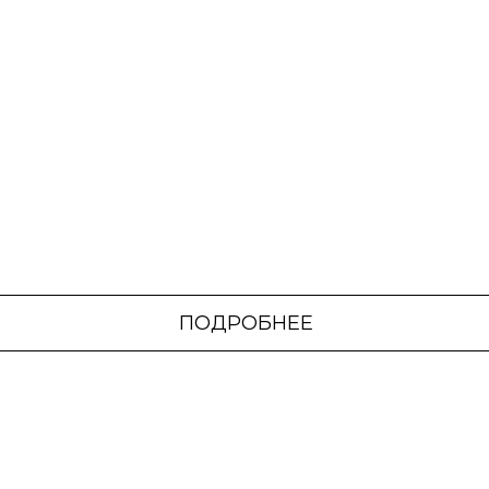
короткое дыхательное
упражнение, когда вы
чувствуете стресс.
ПОДРОБНЕЕ