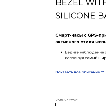
BEZEL WIT
SILICONE 
Смарт-часы с GPS-пр
активного стиля жиз
Ведите наблюдение з
используя самый шир
формы
Простая загрузка му
Показать все описание ︾
телефона
Запись различных ти
предзагруженных сп
GPS-приемника и дл
Понятные анимирова
количество:
экране часов