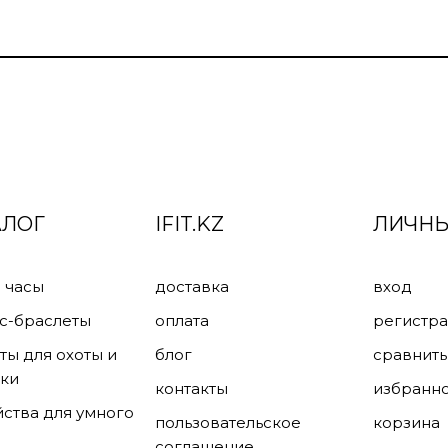
АЛОГ
IFIT.KZ
ЛИЧНЫ
 часы
доставка
вход
с-браслеты
оплата
регистр
ты для охоты и
блог
сравнить
ки
контакты
избранн
йства для умного
пользовательское
корзина
соглашение