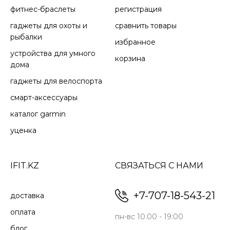
фитнес-браслеты
регистрация
CLIMBPRO ПЛАНИРОВЩИК
гаджеты для охоты и
сравнить товары
ВОСХОЖДЕНИЯ
рыбалки
избранное
устройства для умного
Следите за оставшимся подъемом и уклоном при
корзина
дома
лазании, чтобы оценить свои усилия с помощью
ClimbPro, который теперь доступен для каждой
гаджеты для велоспорта
поездки без необходимости обучения.
смарт-аксессуары
каталог garmin
уценка
IFIT.KZ
СВЯЗАТЬСЯ С НАМИ
+7-707-18-543-21
доставка
оплата
пн-вс 10.00 - 19:00
блог