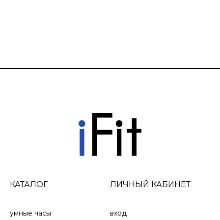
МНОГОДИАПАЗОННАЯ ГНСС
Найдите свой путь с помощью многодиапазонной
технологии GNSS, обеспечивающей повышенную
точность позиционирования.
КАТАЛОГ
ЛИЧНЫЙ КАБИНЕТ
умные часы
вход