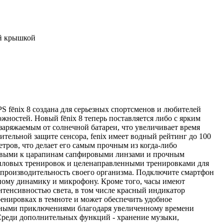
ей крышкой
S fēnix 8 создана для серьезных спортсменов и любителей
жностей. Новый fēnix 8 теперь поставляется либо с ярким
ряжаемым от солнечной батареи, что увеличивает время
тельной защите сенсора, fenix имеет водный рейтинг до 100
тров, что делает его самым прочным из когда-либо
чивыми к царапинам сапфировыми линзами и прочным
иловых тренировок и целенаправленными тренировками для
 производительность своего организма. Подключите смартфон
нному динамику и микрофону. Кроме того, часы имеют
енсивностью света, в том числе красный индикатор
енировках в темноте и может обеспечить удобное
льными приключениями благодаря увеличенному времени
. Среди дополнительных функций - хранение музыки,