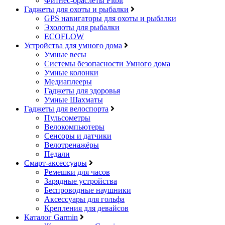
Фитнес-браслеты Fitbit
Гаджеты для охоты и рыбалки
GPS навигаторы для охоты и рыбалки
Эхолоты для рыбалки
ECOFLOW
Устройства для умного дома
Умные весы
Системы безопасности Умного дома
Умные колонки
Медиаплееры
Гаджеты для здоровья
Умные Шахматы
Гаджеты для велоспорта
Пульсометры
Велокомпьютеры
Сенсоры и датчики
Велотренажёры
Педали
Смарт-аксессуары
Ремешки для часов
Зарядные устройства
Беспроводные наушники
Аксессуары для гольфа
Крепления для девайсов
Каталог Garmin