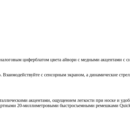
 аналоговым циферблатом цвета айвори с медными акцентами с 
о. Взаимодействуйте с сенсорным экраном, а динамические стрел
еталлическими акцентами, ощущением легкости при носке и удо
дартными 20-миллиметровыми быстросъемными ремешками Quick 