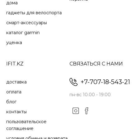
дома
ТЕМП, ДИСТАНЦИЯ, ЧСС
гаджеты для велоспорта
Эти простые в использовании смарт-часы для бега
смарт-аксессуары
с GPS-приемником предоставляют основные
каталог garmin
функции, необходимые для перехода на новый
уровень бега, включая GPS, темп, расстояние
уценка
и частоту пульса на запястье .
IFIT.KZ
СВЯЗАТЬСЯ С НАМИ
+7-707-18-543-21
доставка
оплата
пн-вс 10.00 - 19:00
блог
контакты
пользовательское
соглашение
условия обмена и возврата