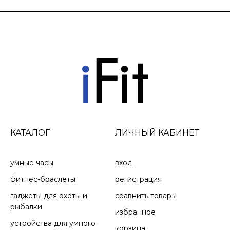
МЕТРИКИ ОБУЧЕНИЯ И АНАЛИЗ
ВОССТАНОВЛЕНИЯ
25+ ВСТРОЕННЫХ GPS-ПРИЛОЖЕНИЙ И
СПОРТИВНЫХ ПРИЛОЖЕНИЙ В ПОМЕЩЕНИИ
КАТАЛОГ
ЛИЧНЫЙ КАБИНЕТ
СЕНСОРНЫЙ ЭКРАН И КНОПКИ
умные часы
вход
фитнес-браслеты
регистрация
гаджеты для охоты и
сравнить товары
рыбалки
избранное
МУЗЫКА НА ВАШЕМ ЗАПЯСТЬЕ
устройства для умного
корзина