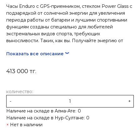
Часы Enduro с GPS-приемником, стеклом Power Glass с
подзарядкой от солнечной энергии для увеличения
периода работы от батареи и лучшими спортивными
функциям созданы специально для любителей
экстремальных видов спорта, требующих
выносливости. Таких, как вы. Получайте энергию от
солнца и заряжайте часы реже. Оставайтесь на пике
Показать все описание ︾
формы благодаря улучшенной функции расчета
времени восстановления, VO2 max для кроссового
бега и т.д. Легкие и прочные часы – для сложных
413 000 тг.
условий соревнований. Экономьте энергию батареи,
управляя использованием датчиков. Точный GPS-
приемник не позволит вам потеряться даже вдали от
количество:
проторенных троп. Не останавливайтесь – батарея
-
+
обеспечивает до 80 часов работы в режиме GPS и до
300 часов в экономичном режиме.
Наличие на складе в Алма-Ате:
0
Наличие на складе в Нур-Султане:
0
Нет в наличии