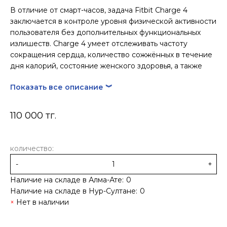
В отличие от смарт-часов, задача Fitbit Charge 4
заключается в контроле уровня физической активности
пользователя без дополнительных функциональных
излишеств. Charge 4 умеет отслеживать частоту
сокращения сердца, количество сожжённых в течение
дня калорий, состояние женского здоровья, а также
качество сна.
Показать все описание ︾
Кроме того, помимо встроенного модуля GPS, в новом
трекере по умолчанию активирован пульсоксиметр,
110 000 тг.
позволяющий вычислить уровень кислорода в крови.
Дополнительно инженеры оснастили гаджет функцией
определения здоровья сердца, которое
количество:
просчитывается на основании частоты его сокращения,
активности и возраста человека.
-
+
Наличие на складе в Алма-Ате:
0
Из нововведений трекера стоит также отметить
Наличие на складе в Нур-Султане:
0
плотную интеграцию со стриминговым сервисом
Нет в наличии
Spotify, благодаря чему пользователи смогут управлять
плейлистами на Android и iOS посредством трекера.
Fitbit Charge 4 защищён от попадания воды.