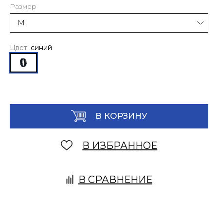
Размер
По заявлению производителя, гаджет может
проработать от одного заряда до семи дней без
активного GPS.
Цвет
: синий
В КОРЗИНУ
В ИЗБРАННОЕ
В СРАВНЕНИЕ