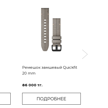
Ремешок замшевый Quickfit
Garmin 
20 mm
переда..
86 000 тг.
19 000 т
ПОДРОБНЕЕ