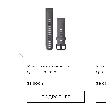
атчик
Ремешки силиконовые
Реме
QuickFit 20 mm
QuickF
35 000 тг.
38 00
Е
ПОДРОБНЕЕ