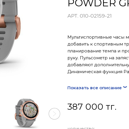
POWDER G
АРТ. 010-02159-21
Мультиспортивные часы м
добавить к спортивным т
планирование темпа и про
руку. Пульсометр на запяс
добавляют дополнительн
Динамическая функция Pa
пробежек по различному 
горнолыжные карты для бо
Показать все описание ︾
Измерение данных бегово
использованием новых во
387 000 тг.
несколькими спутниковым
активного отдыха. Синхр
сервисами для прослуши
количество: