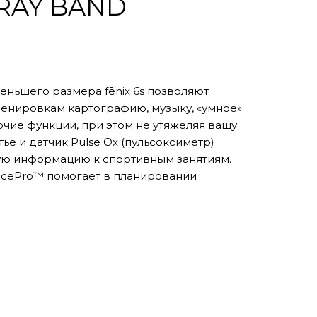
RAY BAND
еньшего размера fēnix 6s позволяют
ренировкам картографию, музыку, «умное»
чие функции, при этом не утяжеляя вашу
тье и датчик Pulse Ox (пульсоксиметр)
ую информацию к спортивным занятиям.
cePro™ помогает в планировании
типу рельефа. Предзагруженные
лее 2,000 курортов по всему миру.
й и велосипедной динамики с
зможностей. Навигация по всему миру с
и системами GNSS и датчиками для
онизация с музыкальными потоковыми
вания любимых мелодий без телефона