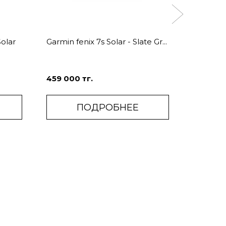
Solar
Garmin fenix 7s Solar - Slate Gr...
Garmin f
Gol...
459 000 тг.
459 000
ПОДРОБНЕЕ