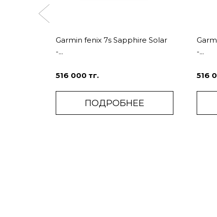
ar -
Garmin fenix 7s Sapphire Solar
Garmi
-...
-...
3 000 тг.
516 000 тг.
516 0
Е
ПОДРОБНЕЕ